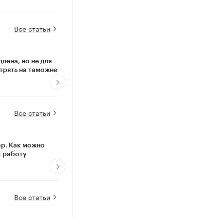
Все статьи
лена, но не для
ФНС обвиняет IT-бизнес в
Товар у
стрять на таможне
дроблении. Почему резиденты
Как сел
«Сколково» защищены
Все статьи
ор. Как можно
Почему стремление к успеху
Как по
х работу
превращает людей и бизнесы в
родител
«середнячков»
Все статьи