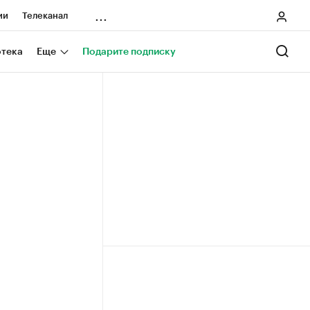
...
ии
Телеканал
онеры
отека
Еще
Подарите подписку
ания
ичной валюты