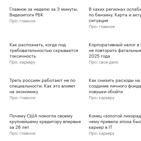
Главное за неделю за 3 минуты.
В каких регионах ослаб
Видеоитоги РБК
по бензину. Карта и акт
ситуация
Про: главное
Про: главное
Как распознать, когда под
Корпоративный налог в 
требовательностью скрывается
не повторить фатальны
токсичность
2025 года
Про: карьеру
Про: свое дело
Треть россиян работают не по
Как снизить расходы на
специальности. Как это влияет
создание личного фонда
на экономику
ловушки обойти
Про: главное
Про: карьеру
Почему США помогли своему
Конец «золотой лихорад
крупнейшему кредитору впервые
чему привела эпоха бы
за 28 лет
карьер в IT
Про: главное
Про: карьеру