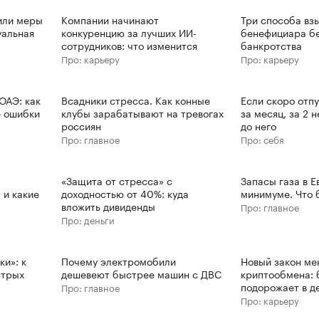
или меры
Компании начинают
Три способа взы
уальная
конкуренцию за лучших ИИ-
бенефициара бе
сотрудников: что изменится
банкротства
Про: карьеру
Про: карьеру
ОАЭ: как
Всадники стресса. Как конные
Если скоро отпу
е ошибки
клубы зарабатывают на тревогах
за месяц, за 2 н
россиян
до него
Про: главное
Про: себя
«Защита от стресса» с
Запасы газа в Е
 и какие
доходностью от 40%: куда
минимуме. Что 
вложить дивиденды
Про: главное
Про: деньги
ки»: к
Почему электромобили
Новый закон ме
стрых
дешевеют быстрее машин с ДВС
криптообмена: 
подорожает в д
Про: главное
Про: карьеру