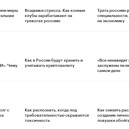
били меры
Всадники стресса. Как конные
Треть россиян 
уальная
клубы зарабатывают на
специальности. 
тревогах россиян
на экономику
Как в России будут хранить и
«Все ненавидят
ИИ». Чему
учитывать криптовалюту
заслужены ли и
самом деле
олг с
Как распознать, когда под
Как снизить ра
ка
требовательностью скрывается
создание лично
токсичность
ловушки обойт