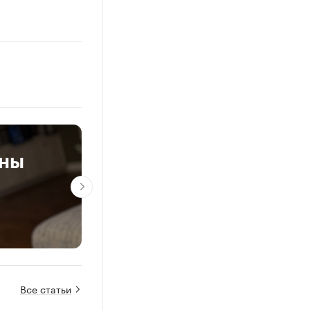
ены
Запасы газа в Европ
минимуме. Что буде
Про: главное
Все статьи