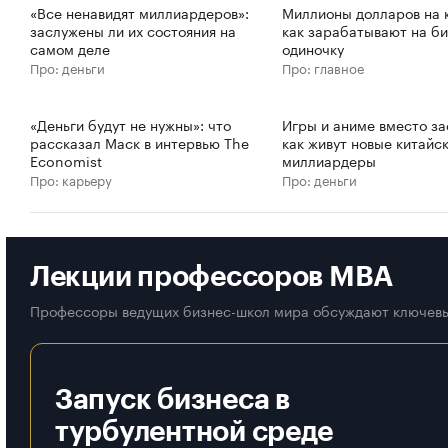
«Все ненавидят миллиардеров»:
Миллионы долларов на к
заслужены ли их состояния на
как зарабатывают на би
самом деле
одиночку
Про: деньги
Про: главное
«Деньги будут не нужны»: что
Игры и аниме вместо за
рассказал Маск в интервью The
как живут новые китайс
Economist
миллиардеры
Про: карьеру
Про: деньги
Лекции профессоров MBA
Профессоры ведущих бизнес-школ мира обсуждают ключевы
Запуск бизнеса в
турбулентной среде