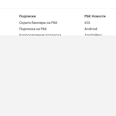
Подписки
РБК Новости
Скрыть баннеры на РБК
iOS
Подписка на РБК
Android
Корпоративная подписка
AppGallery
Уведомления
Другие продукты 
RSS
Облако для бизнес
Корпоративный ре
доменов
Хостинг сайтов
Рег.решения
Знакомства
Сайт знакомств pod
РБК Курсы
Школа управления