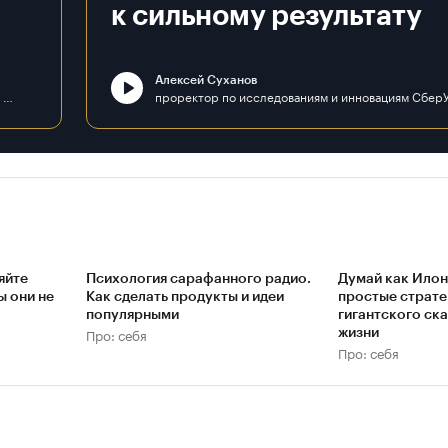
к сильному результату
Алексей Суханов
д. э. н., профессор, декан факультета «Плехановская школа бизнеса «Интеграл» ФГБОУ ВО «РЭУ им. Г. В. Плеханова»
яйте
Психология сарафанного радио.
Думай как Илон
ы они не
Как сделать продукты и идеи
простые страте
популярными
гигантского ска
Про: себя
жизни
Про: себя