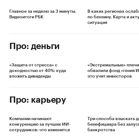
Главное за неделю за 3 минуты.
В каких регионах осла
Видеоитоги РБК
по бензину. Карта и акт
ситуация
Про: деньги
«Защита от стресса» с
«Экстремальные» плечи
доходностью от 40%: куда
обвалили фонд «гения 
вложить дивиденды
это учит инвесторов
Про: карьеру
Компании начинают
Три способа взыскать д
конкуренцию за лучших ИИ-
бенефициара без запус
сотрудников: что изменится
банкротства