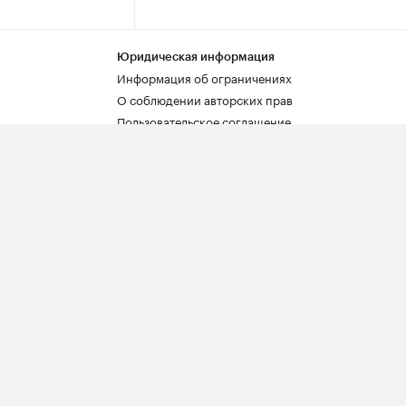
Юридическая информация
Информация об ограничениях
О соблюдении авторских прав
Пользовательское соглашение
Политика в отношении обработки
РБК
персональных данных
а
Политика обработки файлов cookie
гистратор
© ООО «БИЗНЕСПРЕСС»,
АО «РОСБИЗНЕСКОНСАЛТИНГ»,
1995–2026
.
18+
Отправьте нам обращение,
воспользовавшись
формой обратной связи
bor.ru
Акции и спецпредложения РБК
Владельцем сайта является информационное
агентство «РБК».
 РБК
Данные предоставлены:
Мосбиржа
,
Санкт-
Петербургская биржа
.
Индексы облигаций предоставлены Cbonds.