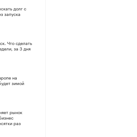
скать долг с
з запуска
ск. Что сделать
едели, за 3 дня
вропе на
будет зимой
няет рынок
бизнес
есятки раз