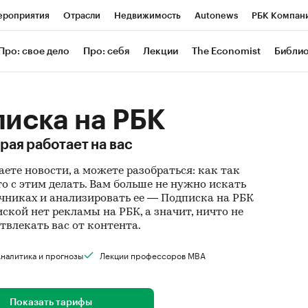
роприятия
Отрасли
Недвижимость
Autonews
РБК Компан
 РБК
РБК Образование
РБК Курсы
РБК Life
Тренды
Визи
Про: свое дело
Про: себя
Лекции
The Economist
Библи
ль
Крипто
РБК Бизнес-среда
Дискуссионный клуб
Исследов
зета
Спецпроекты СПб
Конференции СПб
Спецпроекты
иска на РБК
Экономика
Бизнес
Технологии и медиа
Финансы
Рынок нал
рая работает на вас
аете новости, а можете разобраться: как так
то с этим делать. Вам больше не нужно искать
никах и анализировать ее — Подписка на РБК
пиской нет рекламы на РБК, а значит, ничто не
отвлекать вас от контента.
налитика и прогнозы
Лекции профессоров MBA
Показать тарифы