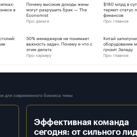
епках:
Почему высокие доходы жены
$180 млрд в су
знесе в
могут разрушить брак — The
теряют статус 
Economist
финансов
Про: деньги
Про: главное
столий:
50% менеджеров не понимает
Китай заполучи
кие
важность задач. Почему и что с
оборудование м
этим делать
грозит Западу
Про: карьеру
Про: главное
е для современного бизнеса темы
Эффективная команда
сегодня: от сильного ли