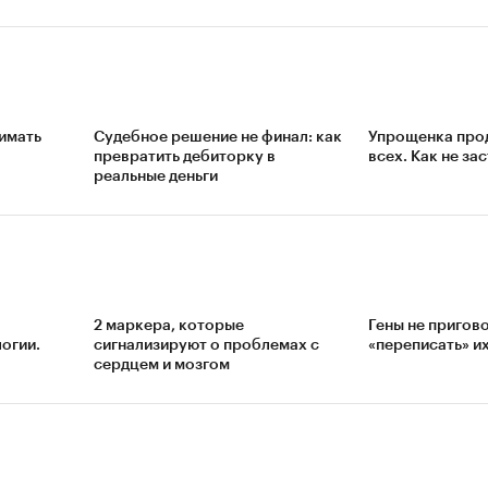
имать
Судебное решение не финал: как
Упрощенка прод
превратить дебиторку в
всех. Как не за
реальные деньги
2 маркера, которые
Гены не пригов
огии.
сигнализируют о проблемах с
«переписать» и
сердцем и мозгом