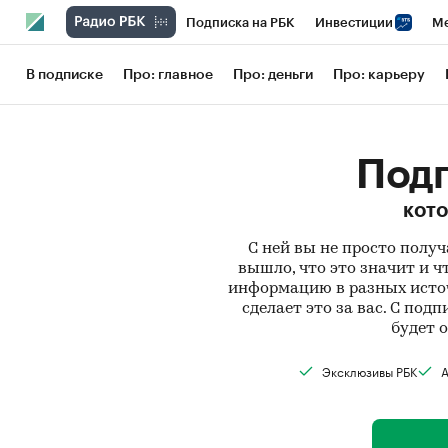
Подписка на РБК
Инвестиции
Ме
РБК Вино
Спорт
Школа управления
В подписке
Про: главное
Про: деньги
Про: карьеру
Национальные проекты
Город
Сти
Кредитные рейтинги
Франшизы
Га
Подп
Проверка контрагентов
Политика
кото
С ней вы не просто получ
вышло, что это значит и ч
информацию в разных источ
сделает это за вас. С под
будет 
Эксклюзивы РБК
А