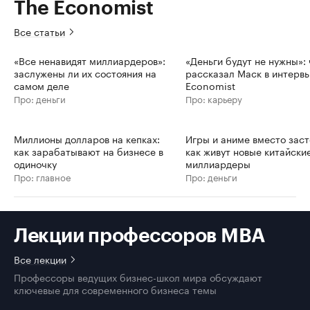
The Economist
Все статьи
«Все ненавидят миллиардеров»:
«Деньги будут не нужны»: 
заслужены ли их состояния на
рассказал Маск в интерв
самом деле
Economist
Про: деньги
Про: карьеру
Миллионы долларов на кепках:
Игры и аниме вместо заст
как зарабатывают на бизнесе в
как живут новые китайски
одиночку
миллиардеры
Про: главное
Про: деньги
Лекции профессоров MBA
Все лекции
Профессоры ведущих бизнес-школ мира обсуждают
ключевые для современного бизнеса темы