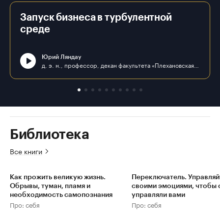
Запуск бизнеса в турбулентной
среде
Юрий Ляндау
д. э. н., профессор, декан факультета «Плехановская школа бизнеса «Интеграл» ФГБОУ ВО «РЭУ им. Г. В. Плеханова»
Библиотека
Все книги
Как прожить великую жизнь.
Переключатель. Управляй
Обрывы, туман, пламя и
своими эмоциями, чтобы 
необходимость самопознания
управляли вами
Про: себя
Про: себя