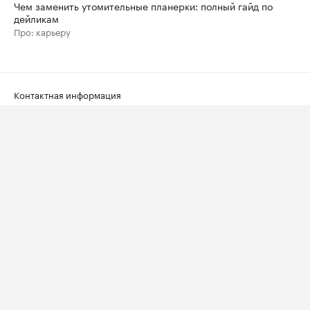
Чем заменить утомительные планерки: полный гайд по
дейликам
Про: карьеру
Контактная информация
Редакция
Скрыть баннеры на РБК
Подписка на РБК
Корпоративная подписка
Информация об ограничениях
О соблюдении авторских прав
Пользовательское соглашение
Политика в отношении обработки персональных данных