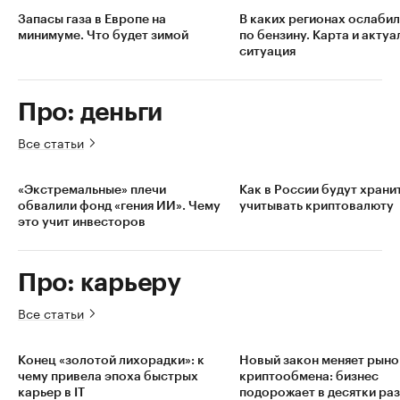
Запасы газа в Европе на
В каких регионах ослаби
минимуме. Что будет зимой
по бензину. Карта и актуа
ситуация
Про: деньги
Все статьи
«Экстремальные» плечи
Как в России будут хранит
обвалили фонд «гения ИИ». Чему
учитывать криптовалюту
это учит инвесторов
Про: карьеру
Все статьи
Конец «золотой лихорадки»: к
Новый закон меняет рыно
чему привела эпоха быстрых
криптообмена: бизнес
карьер в IT
подорожает в десятки раз