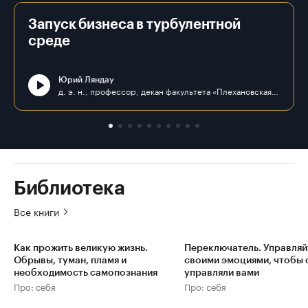
Запуск бизнеса в турбулентной
среде
Юрий Ляндау
д. э. н., профессор, декан факультета «Плехановская школа бизнеса «Интеграл» ФГБОУ ВО «РЭУ им. Г. В. Плеханова»
Библиотека
Все книги
Как прожить великую жизнь.
Переключатель. Управляй
Обрывы, туман, пламя и
своими эмоциями, чтобы 
необходимость самопознания
управляли вами
Про: себя
Про: себя