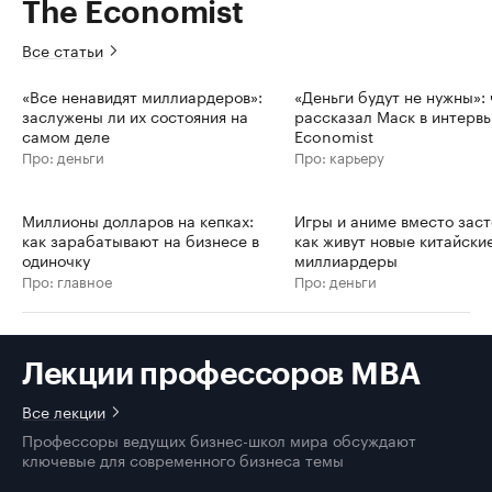
The Economist
Все статьи
«Все ненавидят миллиардеров»:
«Деньги будут не нужны»: 
заслужены ли их состояния на
рассказал Маск в интерв
самом деле
Economist
Про: деньги
Про: карьеру
Миллионы долларов на кепках:
Игры и аниме вместо заст
как зарабатывают на бизнесе в
как живут новые китайски
одиночку
миллиардеры
Про: главное
Про: деньги
Лекции профессоров MBA
Все лекции
Профессоры ведущих бизнес-школ мира обсуждают
ключевые для современного бизнеса темы