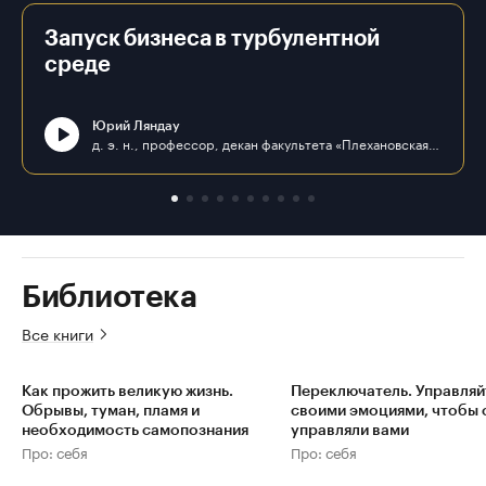
Запуск бизнеса в турбулентной
среде
Юрий Ляндау
д. э. н., профессор, декан факультета «Плехановская школа бизнеса «Интеграл» ФГБОУ ВО «РЭУ им. Г. В. Плеханова»
Библиотека
Все книги
Как прожить великую жизнь.
Переключатель. Управляй
Обрывы, туман, пламя и
своими эмоциями, чтобы 
необходимость самопознания
управляли вами
Про: себя
Про: себя