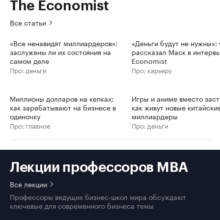
The Economist
Все статьи
«Все ненавидят миллиардеров»:
«Деньги будут не нужны»: 
заслужены ли их состояния на
рассказал Маск в интерв
самом деле
Economist
Про: деньги
Про: карьеру
Миллионы долларов на кепках:
Игры и аниме вместо заст
как зарабатывают на бизнесе в
как живут новые китайски
одиночку
миллиардеры
Про: главное
Про: деньги
Лекции профессоров MBA
Все лекции
Профессоры ведущих бизнес-школ мира обсуждают
ключевые для современного бизнеса темы