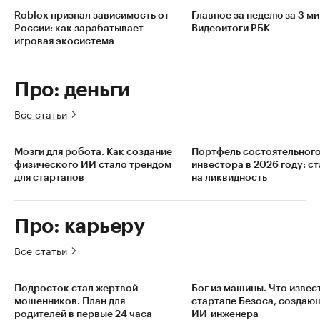
Roblox признал зависимость от
Главное за неделю за 3 ми
России: как зарабатывает
Видеоитоги РБК
игровая экосистема
Про: деньги
Все статьи
Мозги для робота. Как создание
Портфель состоятельног
физического ИИ стало трендом
инвестора в 2026 году: с
для стартапов
на ликвидность
Про: карьеру
Все статьи
Подросток стал жертвой
Бог из машины. Что извес
мошенников. План для
стартапе Безоса, создаю
родителей в первые 24 часа
ИИ-инженера