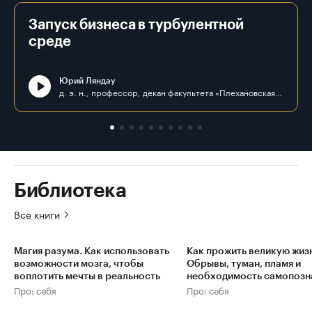
Запуск бизнеса в турбулентной
среде
Юрий Ляндау
д. э. н., профессор, декан факультета «Плехановская школа бизнеса «Интеграл» ФГБОУ ВО «РЭУ им. Г. В. Плеханова»
Библиотека
Все книги
Магия разума. Как использовать
Как прожить великую жизн
возможности мозга, чтобы
Обрывы, туман, пламя и
воплотить мечты в реальность
необходимость самопозн
Про: себя
Про: себя