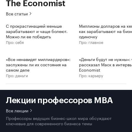
The Economist
Все статьи
С прокрастинацией меньше
Миллионы долларов на ке
зарабатывают и чаще болеют.
как зарабатывают на бизн
Можно ли ее победить
одиночку
Про: себя
Про: главное
«Все ненавидят миллиардеров»:
«Деньги будут не нужны»: 
заслужены ли их состояния на
рассказал Маск в интерв
самом деле
Economist
Про: деньги
Про: карьеру
Лекции профессоров MBA
Все лекции
Профессоры ведущих бизнес-школ мира обсуждают
ключевые для современного бизнеса темы