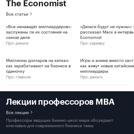
The Economist
Все статьи
«Все ненавидят миллиардеров»:
«Деньги будут не нужны»: 
заслужены ли их состояния на
рассказал Маск в интерв
самом деле
Economist
Про: деньги
Про: карьеру
Миллионы долларов на кепках:
Игры и аниме вместо заст
как зарабатывают на бизнесе в
как живут новые китайски
одиночку
миллиардеры
Про: главное
Про: деньги
Лекции профессоров MBA
Все лекции
Профессоры ведущих бизнес-школ мира обсуждают
ключевые для современного бизнеса темы