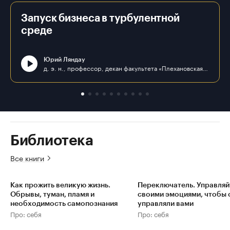
Запуск бизнеса в турбулентной
среде
Юрий Ляндау
д. э. н., профессор, декан факультета «Плехановская школа бизнеса «Интеграл» ФГБОУ ВО «РЭУ им. Г. В. Плеханова»
Библиотека
Все книги
Как прожить великую жизнь.
Переключатель. Управляй
Обрывы, туман, пламя и
своими эмоциями, чтобы 
необходимость самопознания
управляли вами
Про: себя
Про: себя